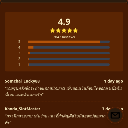
4.9
⭐⭐⭐⭐⭐
2842 Reviews
5
4
3
2
1
Somchai_Lucky88
1 day ago
“เกมขุมทรัพย์กระต่ายแตกหนักมาก! เพิ่งถอนเงินก้อนโตออกมาเมื่อคืน
นี้เลย แนะนำเลยครับ”
Kanda_SlotMaster
3 days ago
“กราฟิกสวยงาม เล่นง่าย และที่สำคัญคือโบนัสออกบ่อยมาก สนุกสุดๆ
ค่ะ”