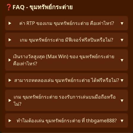
❓
FAQ - ขุมทรัพย์กระต่าย
ค่า RTP ของเกม ขุมทรัพย์กระต่าย คือเท่าไหร่?
▼
เกม ขุมทรัพย์กระต่าย มีฟีเจอร์ฟรีสปินหรือไม่?
▼
เงินรางวัลสูงสุด (Max Win) ของ ขุมทรัพย์กระต่าย
▼
คือเท่าไหร่?
สามารถทดลองเล่น ขุมทรัพย์กระต่าย ได้ฟรีหรือไม่?
▼
เกม ขุมทรัพย์กระต่าย รองรับการเล่นบนมือถือหรือ
▼
ไม่?
ทำไมต้องเล่น ขุมทรัพย์กระต่าย ที่ thbgame888?
▼