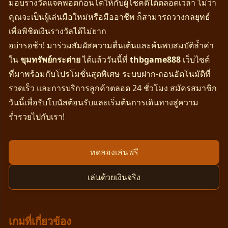
มอบรางวัลแจ็คพอตก้อนโตให้กับผู้โชคดีได้ตลอดเวลา ไม่ว่า
คุณจะเป็นผู้เล่นมือใหม่หรือมืออาชีพ ก็สามารถวางกลยุทธ์
เพื่อพิชิตเงินรางวัลได้ไม่ยาก
อย่ารอช้า! มาร่วมสัมผัสความตื่นเต้นและค้นพบสมบัติล้ำค่า
ใน
ขุมทรัพย์กระต่าย
ได้แล้ววันนี้ที่
thbgame888
เว็บไซต์
ที่มาพร้อมกับโปรโมชั่นสุดพิเศษ ระบบฝาก-ถอนอัตโนมัติที่
รวดเร็ว และการบริการลูกค้าตลอด 24 ชั่วโมง สมัครสมาชิก
วันนี้เพื่อรับโบนัสต้อนรับและเริ่มต้นการเดินทางสู่ความ
ร่ำรวยไปกับเรา!
ทดลองเล่นฟรี
เล่นด้วยเงินจริง
เกมที่เกี่ยวข้อง