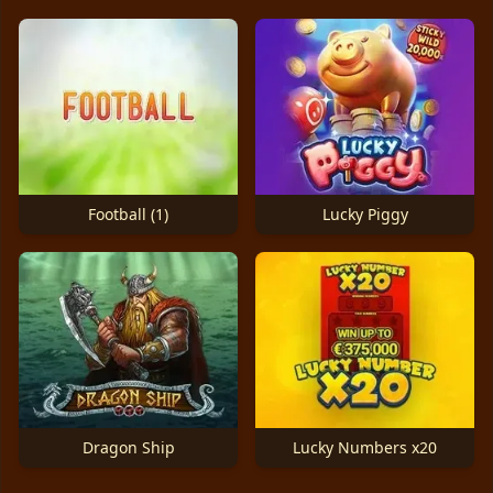
Football (1)
Lucky Piggy
Dragon Ship
Lucky Numbers x20