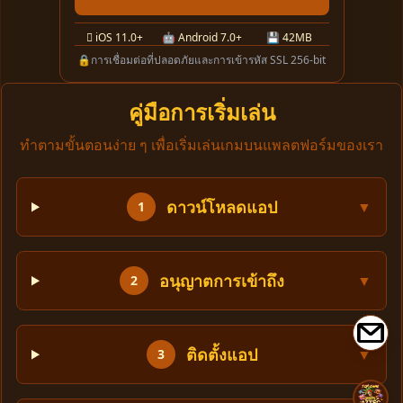
 iOS 11.0+
🤖 Android 7.0+
💾 42MB
🔒
การเชื่อมต่อที่ปลอดภัยและการเข้ารหัส SSL 256-bit
คู่มือการเริ่มเล่น
ทำตามขั้นตอนง่าย ๆ เพื่อเริ่มเล่นเกมบนแพลตฟอร์มของเรา
ดาวน์โหลดแอป
▼
1
อนุญาตการเข้าถึง
▼
2
ติดตั้งแอป
▼
3