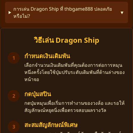
การเล่น Dragon Ship ที่ thbgame888 ปลอดภัย
▼
หรือไม่?
วิธีเล่น Dragon Ship
กำหนดเงินเดิมพัน
1
เลือกจำนวนเงินเดิมพันที่คุณต้องการต่อการหมุน
หนึ่งครั้งโดยใช้ปุ่มปรับระดับเดิมพันที่ด้านล่างของ
หน้าจอ
กดปุ่มสปิน
2
กดปุ่มหมุนเพื่อเริ่มการทำงานของวงล้อ และรอให้
สัญลักษณ์หยุดนิ่งเพื่อตรวจสอบผลรางวัล
สะสมสัญลักษณ์พิเศษ
3