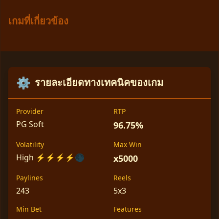
เกมที่เกี่ยวข้อง
⚙️
รายละเอียดทางเทคนิคของเกม
Provider
RTP
PG Soft
96.75%
Volatility
Max Win
High ⚡⚡⚡⚡🌑
x5000
Paylines
Reels
243
5x3
Min Bet
Features