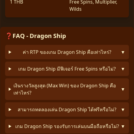
1 THB
Free Spins, Multiplier,
Wilds
❓
FAQ - Dragon Ship
ค่า RTP ของเกม Dragon Ship คือเท่าไหร่?
▼
เกม Dragon Ship มีฟีเจอร์ Free Spins หรือไม่?
▼
เงินรางวัลสูงสุด (Max Win) ของ Dragon Ship คือ
▼
เท่าไหร่?
สามารถทดลองเล่น Dragon Ship ได้ฟรีหรือไม่?
▼
เกม Dragon Ship รองรับการเล่นบนมือถือหรือไม่?
▼