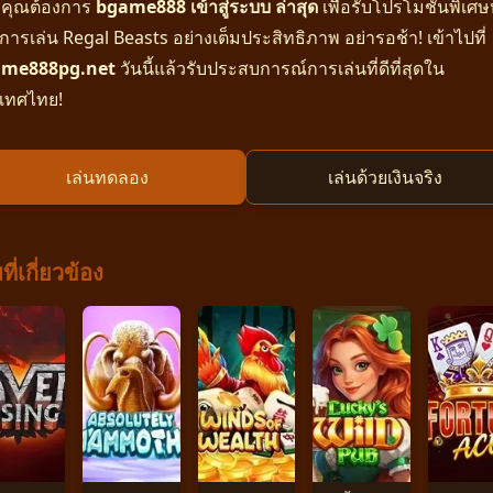
คุณต้องการ
bgame888 เข้าสู่ระบบ ล่าสุด
เพื่อรับโปรโมชั่นพิเศษ
การเล่น Regal Beasts อย่างเต็มประสิทธิภาพ อย่ารอช้า! เข้าไปที่
ame888pg.net
วันนี้แล้วรับประสบการณ์การเล่นที่ดีที่สุดใน
เทศไทย!
เล่นทดลอง
เล่นด้วยเงินจริง
ที่เกี่ยวข้อง