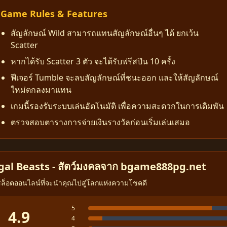
Game Rules & Features
สัญลักษณ์ Wild สามารถแทนสัญลักษณ์อื่นๆ ได้ ยกเว้น
Scatter
หากได้รับ Scatter 3 ตัว จะได้รับฟรีสปิน 10 ครั้ง
ฟีเจอร์ Tumble จะลบสัญลักษณ์ที่ชนะออก และให้สัญลักษณ์
ใหม่ตกลงมาแทน
เกมนี้รองรับระบบเล่นอัตโนมัติ เพื่อความสะดวกในการเดิมพัน
ตรวจสอบตารางการจ่ายเงินรางวัลก่อนเริ่มเล่นเสมอ
gal Beasts - สัตว์มงคลจาก bgame888pg.net
ล็อตออนไลน์ที่จะนำคุณไปสู่โลกแห่งความโชคดี
5
4.9
4