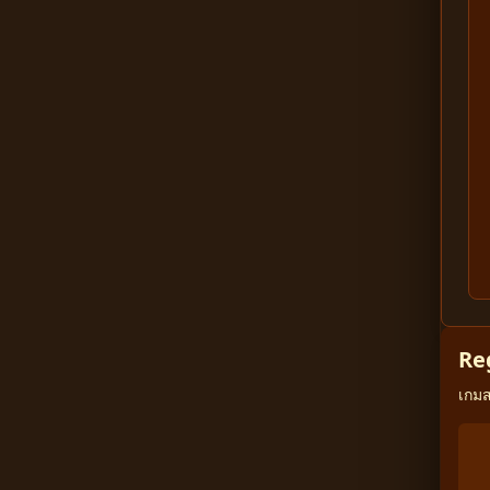
Re
เกมส