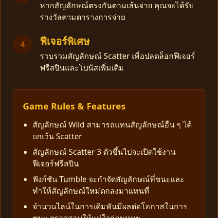
หากสัญลักษณ์ตรงกันตามเส้นจ่าย คุณจะได้รับ
รางวัลตามตารางการจ่าย
ฟีเจอร์พิเศษ
4
รวบรวมสัญลักษณ์ Scatter เพื่อปลดล็อกฟีเจอร์
ฟรีสปินและโบนัสเพิ่มเติม
Game Rules & Features
สัญลักษณ์ Wild สามารถแทนสัญลักษณ์อื่น ๆ ได้
ยกเว้น Scatter
สัญลักษณ์ Scatter 3 ตัวขึ้นไปจะเปิดใช้งาน
ฟีเจอร์ฟรีสปิน
ฟังก์ชัน Tumble จะกำจัดสัญลักษณ์ที่ชนะและ
ทำให้สัญลักษณ์ใหม่ตกลงมาแทนที่
จำนวนไลน์ในการเดิมพันมีผลต่อโอกาสในการ