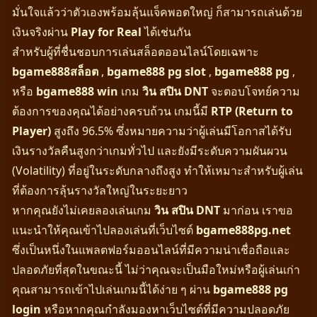
มั่นใจแล้วว่าตัวเองพร้อมลุ้นแจ็คพอตใหญ่ ก็สามารถเล่นด้วย
เงินจริงผ่าน
Play for Real
ได้เช่นกัน
สำหรับผู้ที่ชื่นชอบการเล่นสล็อตออนไลน์โดยเฉพาะ
bgame888สล็อต
,
bgame888 pg slot
,
bgame888 pg
,
หรือ
bgame888 win
เกม
วิน สปิน DNT
จะตอบโจทย์ความ
ต้องการของคุณได้อย่างครบถ้วน เกมนี้มี
RTP (Return to
Player)
สูงถึง 96.5% ซึ่งหมายความว่าผู้เล่นมีโอกาสได้รับ
เงินรางวัลคืนสูงกว่าเกมทั่วไป และยังมีระดับความผันผวน
(Volatility) ที่อยู่ในระดับกลางถึงสูง ทำให้เหมาะสำหรับผู้เล่น
ที่ต้องการลุ้นรางวัลใหญ่ในระยะยาว
หากคุณยังไม่เคยลองเล่นเกม
วิน สปิน DNT
มาก่อน เราขอ
แนะนำให้คุณเข้าไปลองเล่นที่เว็บไซต์
bgame888pg.net
ซึ่งเป็นหนึ่งในแพลตฟอร์มออนไลน์ที่มีความน่าเชื่อถือและ
ปลอดภัยที่สุดในขณะนี้ ไม่ว่าคุณจะเป็นมือใหม่หรือผู้เล่นเก่า
คุณสามารถเข้าไปเล่นเกมนี้ได้ง่าย ๆ ผ่าน
bgame888 pg
login
หรือหากคุณกำลังมองหาเว็บไซต์ที่มีความปลอดภัย