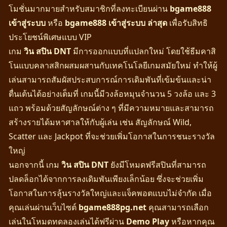
โมชั่นมากมายสำหรับสมาชิกที่ลงทะเบียนผ่าน
bgame888
เข้าสู่ระบบ
หรือ
bgame888 เข้าสู่ระบบ ล่าสุด
เพื่อรับสิทธิ
ประโยชน์พิเศษแบบ VIP
เกม
วิน สปิน DNT
มีการออกแบบที่แปลกใหม่ โดยใช้ธีมคาสิ
โนแบบคลาสสิกผสมผสานกับเทคโนโลยีเกมสมัยใหม่ ทำให้ผู้
เล่นสามารถสัมผัสประสบการณ์การเดิมพันที่เข้มข้นและน่า
ตื่นเต้นได้อย่างเต็มที่ เกมนี้มีวงล้อหมุนจำนวน 5 วงล้อ และ 3
แถว พร้อมด้วยสัญลักษณ์ต่าง ๆ ที่มีความหมายและสามารถ
สร้างรายได้มหาศาลให้กับผู้เล่น เช่น สัญลักษณ์ Wild,
Scatter และ Jackpot ที่จะช่วยเพิ่มโอกาสในการชนะรางวัล
ใหญ่
นอกจากนี้ เกม
วิน สปิน DNT
ยังมีโหมดฟรีสปินที่สามารถ
ปลดล็อกได้จากการลงเดิมพันเพียงเล็กน้อย ซึ่งจะช่วยเพิ่ม
โอกาสในการลุ้นรางวัลใหญ่และแจ็คพอตแบบไม่จำกัด เมื่อ
คุณเล่นผ่านเว็บไซต์
bgame888pg.net
คุณสามารถเลือก
เล่นในโหมดทดลองเล่นได้ฟรีผ่าน
Demo Play
หรือหากคุณ