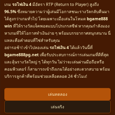
เกม
รถไฟเงิน 4
มีอัตรา RTP (Return to Player) สูงถึง
96.5%
ซึ่งหมายความว่าผู้เล่นมีโอกาสชนะรางวัลกลับคืนมา
ได้สูงกว่าเกมทั่วไป โดยเฉพาะเมื่อเล่นในโหมด
bgame888
win
ที่ให้รางวัลแจ็คพอตแบบโปรเกรสซีฟ หากคุณกำลังมอง
หาเกมที่ให้โอกาสทำเงินง่าย ๆ พร้อมบรรยากาศสนุกสนาน นี่
แหละคือคำตอบที่ใช่สำหรับคุณ
อย่ารอช้า! เข้าไปลองเล่น
รถไฟเงิน 4
ได้แล้ววันนี้ที่
bgame888pg.net
เพื่อรับประสบการณ์การเล่นเกมที่ดีที่สุด
และลุ้นรางวัลใหญ่ ๆ ได้ทุกวัน ไม่ว่าจะเล่นผ่านมือถือหรือ
คอมพิวเตอร์ ก็สามารถเข้าถึงเกมได้อย่างสะดวกสบาย พร้อม
บริการลูกค้าที่พร้อมช่วยเหลือตลอด 24 ชั่วโมง!
เล่นทดลอง
เล่นจริง